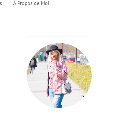
s
À Propos de Moi
___________________________