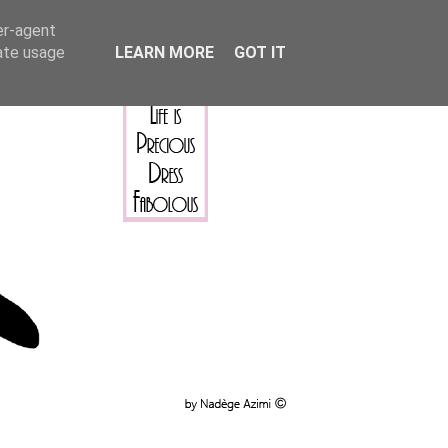
er-agent
rate usage
LEARN MORE
GOT IT