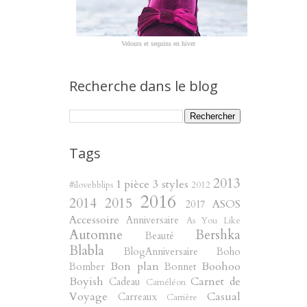
Velours et sequins en hiver
Recherche dans le blog
Tags
2013
1 pièce 3 styles
#ilovebblips
2012
2016
2014
2015
ASOS
2017
Accessoire
Anniversaire
As You Like
Automne
Bershka
Beauté
Blabla
BlogAnniversaire
Boho
Bon plan
Boohoo
Bomber
Bonnet
Boyish
Carnet de
Cadeau
Caméléon
Voyage
Casual
Carreaux
Carrière