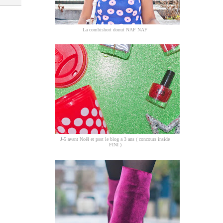
La combishort donut NAF NAF
J-5 avant Noël et psst le blog a 3 ans ( concours inside
FINI )