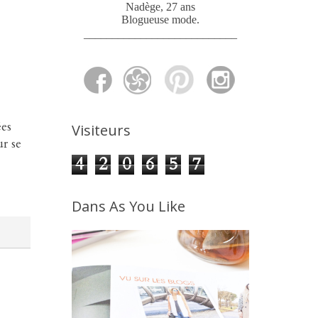
Nadège, 27 ans
Blogueuse mode
.
___________________________
ées
Visiteurs
ur se
4
2
0
6
5
7
Dans As You Like