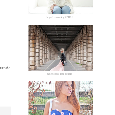
Le pull cocooning #PDAS
grande
Jupe plissée rose poudré