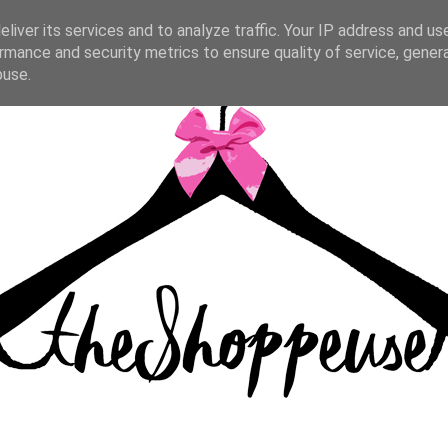
liver its services and to analyze traffic. Your IP address and us
rmance and security metrics to ensure quality of service, gene
buse.