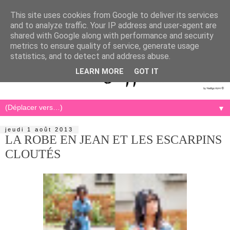
This site uses cookies from Google to deliver its services
and to analyze traffic. Your IP address and user-agent are
shared with Google along with performance and security
metrics to ensure quality of service, generate usage
statistics, and to detect and address abuse.
LEARN MORE
GOT IT
▼
jeudi 1 août 2013
LA ROBE EN JEAN ET LES ESCARPINS
CLOUTÉS