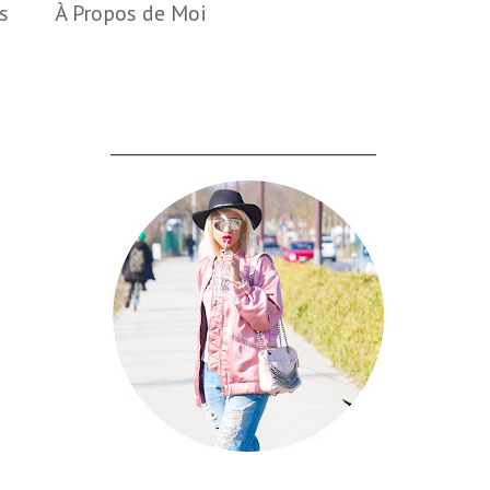
s
À Propos de Moi
___________________________