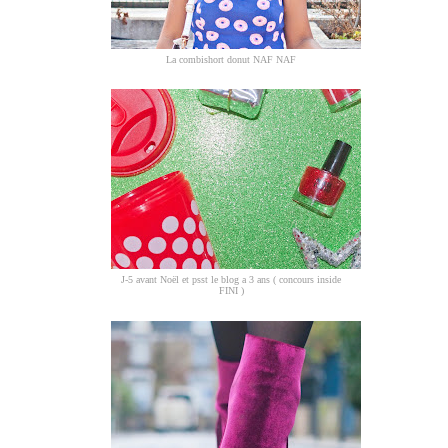
La combishort donut NAF NAF
J-5 avant Noël et psst le blog a 3 ans ( concours inside
FINI )