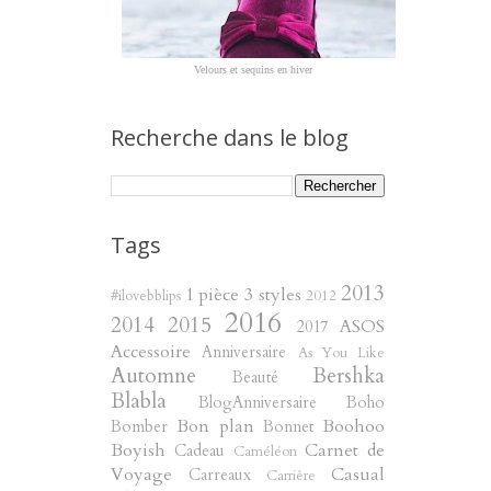
Velours et sequins en hiver
Recherche dans le blog
Tags
2013
1 pièce 3 styles
#ilovebblips
2012
2016
2014
2015
ASOS
2017
Accessoire
Anniversaire
As You Like
Automne
Bershka
Beauté
Blabla
BlogAnniversaire
Boho
Bon plan
Boohoo
Bomber
Bonnet
Boyish
Carnet de
Cadeau
Caméléon
Voyage
Casual
Carreaux
Carrière