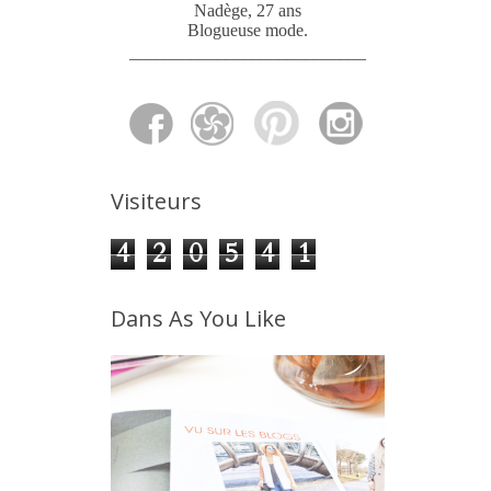
Nadège, 27 ans
Blogueuse mode
.
___________________________
Visiteurs
4
2
0
5
4
1
Dans As You Like