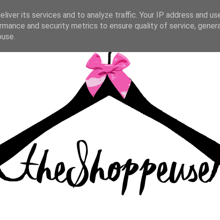
liver its services and to analyze traffic. Your IP address and us
rmance and security metrics to ensure quality of service, gene
buse.