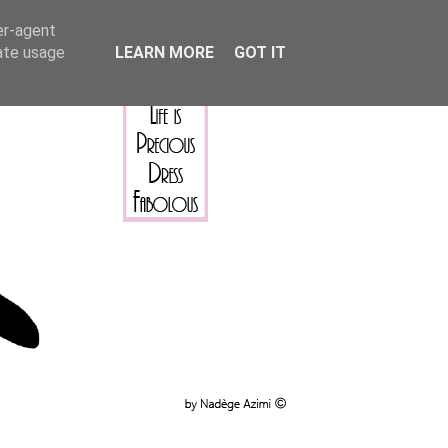
er-agent
rate usage
LEARN MORE
GOT IT