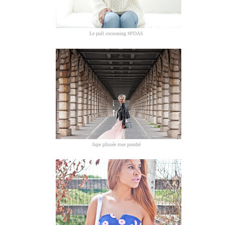
Le pull cocooning #PDAS
Jupe plissée rose poudré