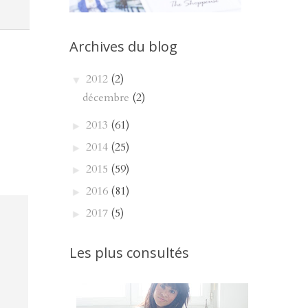
Archives du blog
2012
(2)
▼
décembre
(2)
2013
(61)
►
2014
(25)
►
2015
(59)
►
2016
(81)
►
2017
(5)
►
Les plus consultés