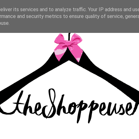
liver its services and to analyze traffic. Your IP address and us
rmance and security metrics to ensure quality of service, gene
buse.