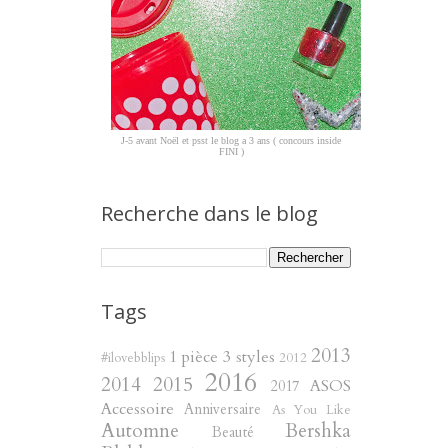
J-5 avant Noël et psst le blog a 3 ans ( concours inside
FINI )
Recherche dans le blog
Tags
2013
1 pièce 3 styles
#ilovebblips
2012
2016
2014
2015
ASOS
2017
Accessoire
Anniversaire
As You Like
Automne
Bershka
Beauté