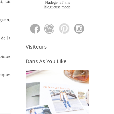
nt, un
Nadège, 27 ans
Blogueuse mode
.
___________________________
gasin,
 de la
Visiteurs
bonnes
Dans As You Like
tiques