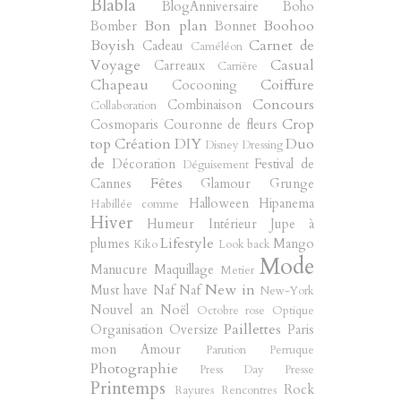
Blabla
BlogAnniversaire
Boho
Bon plan
Boohoo
Bomber
Bonnet
Boyish
Carnet de
Cadeau
Caméléon
Voyage
Casual
Carreaux
Carrière
Chapeau
Coiffure
Cocooning
Concours
Combinaison
Collaboration
Crop
Cosmoparis
Couronne de fleurs
top
Création
DIY
Duo
Disney
Dressing
de
Décoration
Festival de
Déguisement
Fêtes
Cannes
Glamour
Grunge
Halloween
Hipanema
Habillée comme
Hiver
Humeur
Intérieur
Jupe à
Lifestyle
plumes
Mango
Kiko
Look back
Mode
Manucure
Maquillage
Metier
New in
Must have
Naf Naf
New-York
Nouvel an
Noël
Octobre rose
Optique
Paillettes
Organisation
Oversize
Paris
mon Amour
Parution
Perruque
Photographie
Press Day
Presse
Printemps
Rock
Rayures
Rencontres