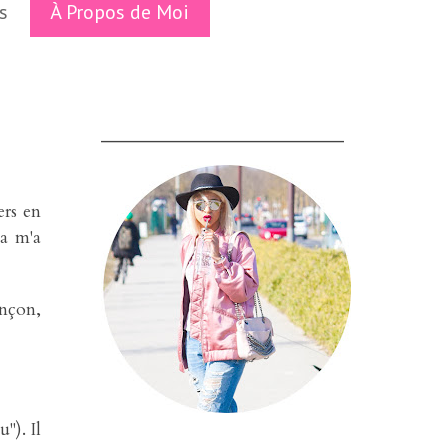
s
À Propos de Moi
___________________________
ers en
la m'a
ançon,
"). Il