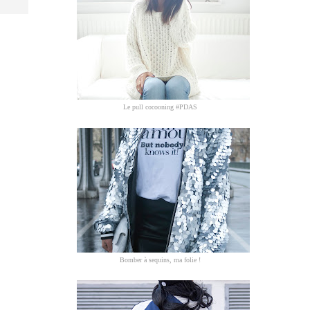
Le pull cocooning #PDAS
Bomber à sequins, ma folie !