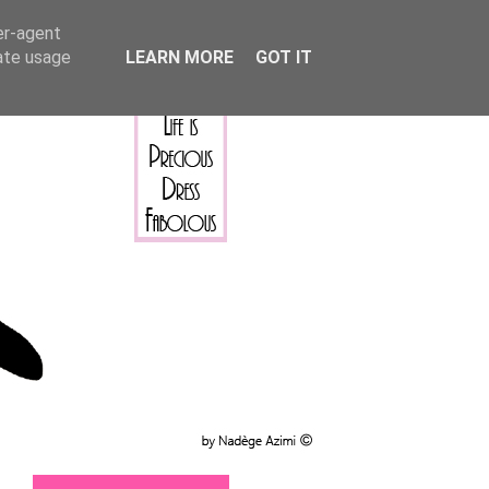
er-agent
rate usage
LEARN MORE
GOT IT