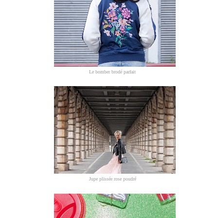
Le bomber brodé parfait
Jupe plissée rose poudré