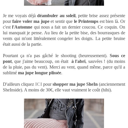
Je me voyais déjà
déambuler au soleil
, petite brise assez présente
pour
faire voler ma jupe
et sentir que
le Printemps
est bien là. Or
c'est
l'Automne
qui nous a fait un dernier coucou. Ce coquin. On
lui manquait je pense. Au lieu de la petite bise, des bourrasques de
vents qui m'ont littéralement congeler les doigts. La petite bruine
était aussi de la partie.
Pourtant ça n'a pas gâché le shooting (heureusement).
Sous ce
pont
, que j'aime beaucoup, on était
à l'abri
, sauvées ! (du moins
de la pluie, pas du vent). Merci au vent, quand même, parce qu'il a
sublimé
ma jupe longue plissée
.
D'ailleurs cliquez
ICI
pour
shopper ma jupe SheIn
(anciennement
SheInside). A moins de 30€, elle vaut vraiment le coût (hihi).