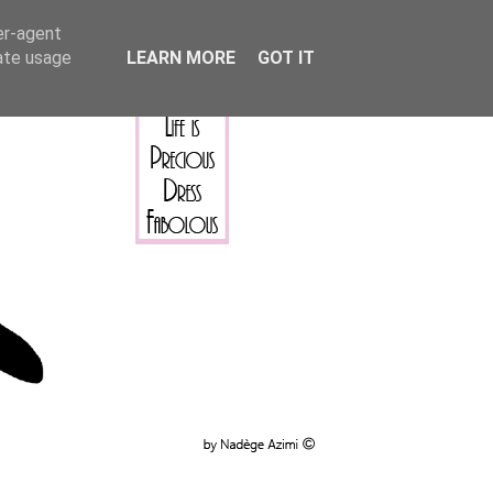
er-agent
rate usage
LEARN MORE
GOT IT