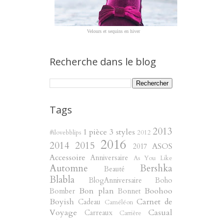
Velours et sequins en hiver
Recherche dans le blog
Tags
2013
1 pièce 3 styles
#ilovebblips
2012
2016
2014
2015
ASOS
2017
Accessoire
Anniversaire
As You Like
Automne
Bershka
Beauté
Blabla
BlogAnniversaire
Boho
Bon plan
Boohoo
Bomber
Bonnet
Boyish
Carnet de
Cadeau
Caméléon
Voyage
Casual
Carreaux
Carrière