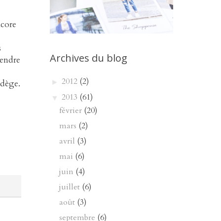
ncore
s
Archives du blog
rendre
2012
(2)
►
dège.
2013
(61)
▼
février
(20)
mars
(2)
avril
(3)
mai
(6)
juin
(4)
juillet
(6)
août
(3)
septembre
(6)