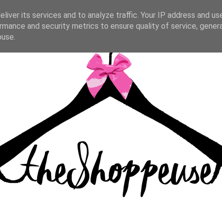
liver its services and to analyze traffic. Your IP address and us
rmance and security metrics to ensure quality of service, gene
buse.