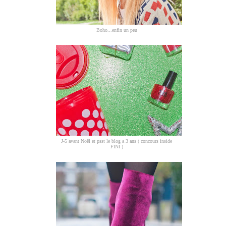
Boho...enfin un peu
J-5 avant Noël et psst le blog a 3 ans ( concours inside
FINI )