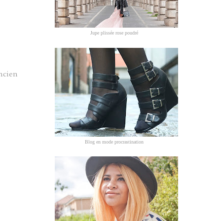
Jupe plissée rose poudré
ancien
Blog en mode procrastination