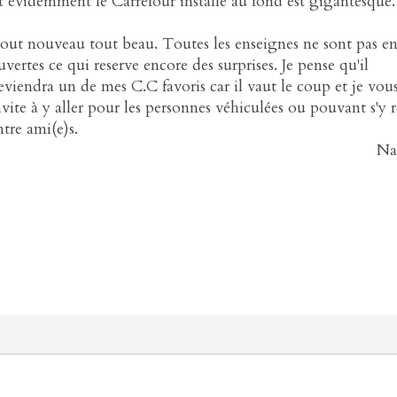
t évidemment le Carrefour installé au fond est gigantesque.
out nouveau tout beau. Toutes les enseignes ne sont pas e
uvertes ce qui reserve encore des surprises. Je pense qu'il
eviendra un de mes C.C favoris car il vaut le coup et je vou
nvite à y aller pour les personnes véhiculées ou pouvant s'y 
ntre ami(e)s.
Na