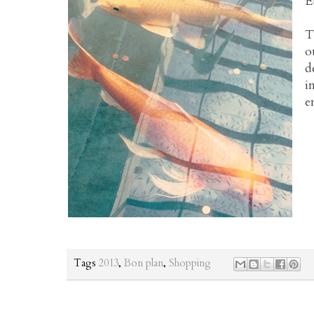
E
T
o
d
i
e
Tags
2013
,
Bon plan
,
Shopping