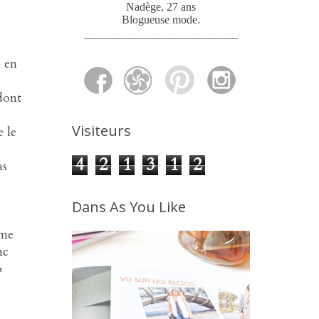
Nadège, 27 ans
Blogueuse mode
.
___________________________
 en
 dont
Visiteurs
e le
4
2
1
3
1
2
as
Dans As You Like
mme
mc
o