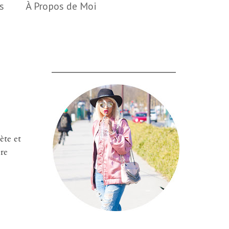
s
À Propos de Moi
___________________________
ète et
re