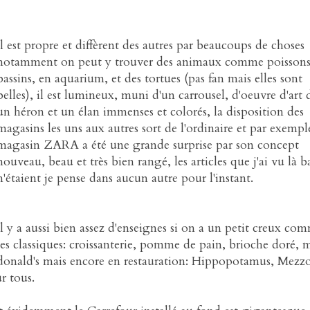
Il est propre et diffèrent des autres par beaucoups de choses
notamment on peut y trouver des animaux comme poissons
bassins, en aquarium, et des tortues (pas fan mais elles sont
belles), il est lumineux, muni d'un carrousel, d'oeuvre d'art
un héron et un élan immenses et colorés, la disposition des
magasins les uns aux autres sort de l'ordinaire et par exempl
magasin ZARA a été une grande surprise par son concept
nouveau, beau et très bien rangé, les articles que j'ai vu là b
n'étaient je pense dans aucun autre pour l'instant.
Il y a aussi bien assez d'enseignes si on a un petit creux co
les classiques: croissanterie, pomme de pain, brioche doré, 
donald's mais encore en restauration: Hippopotamus, Mezz
r tous.