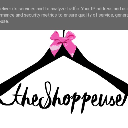
liver its services and to analyze traffic. Your IP address and us
rmance and security metrics to ensure quality of service, gene
buse.