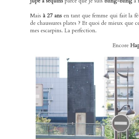
jupe à sequins
parce que je suis
bling-bling
à 
Mais
à 27 ans
en tant que femme qui fait la fête
de chaussures plates ? Et quoi de mieux que c
mes escarpins. La perfection.
Encore
Hap