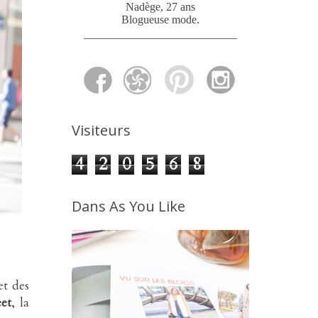
Nadège, 27 ans
Blogueuse mode
.
___________________________
Visiteurs
4
2
0
5
6
8
Dans As You Like
t des
eet
, la