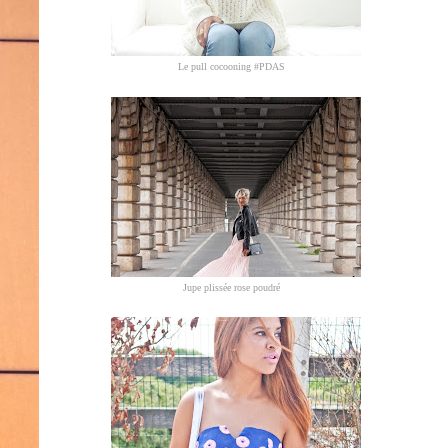
Le pull cocooning #PDAS
Jupe plissée rose poudré