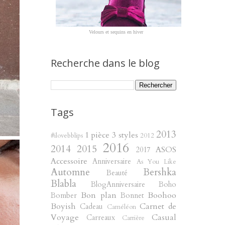
Velours et sequins en hiver
Recherche dans le blog
Tags
2013
1 pièce 3 styles
#ilovebblips
2012
2016
2014
2015
ASOS
2017
Accessoire
Anniversaire
As You Like
Automne
Bershka
Beauté
Blabla
BlogAnniversaire
Boho
Bon plan
Boohoo
Bomber
Bonnet
Boyish
Carnet de
Cadeau
Caméléon
Voyage
Casual
Carreaux
Carrière