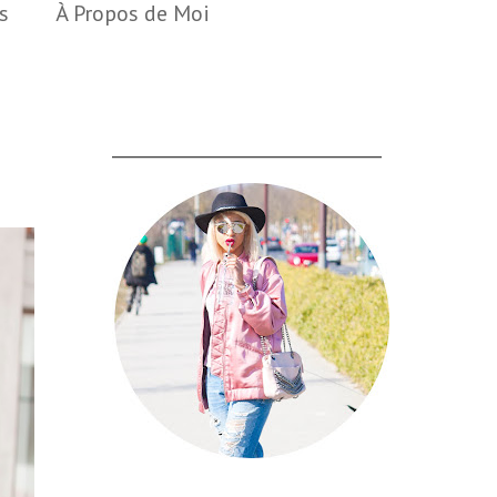
s
À Propos de Moi
___________________________