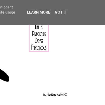
er-agent
rate usage
LEARN MORE
GOT IT