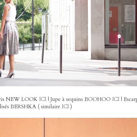
gris NEW LOOK
ICI
| Jupe à sequins BOOHOO
ICI
| Escar
lisés BERSHKA ( similaire
ICI
)