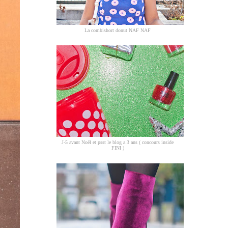
La combishort donut NAF NAF
J-5 avant Noël et psst le blog a 3 ans ( concours inside
FINI )