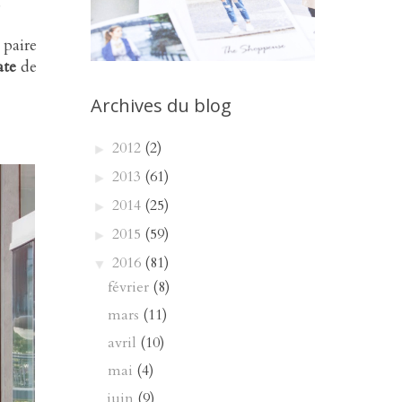
.
 paire
ate
de
Archives du blog
2012
(2)
►
2013
(61)
►
2014
(25)
►
2015
(59)
►
2016
(81)
▼
février
(8)
mars
(11)
avril
(10)
mai
(4)
juin
(9)