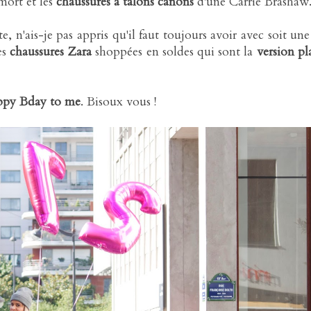
mort et les
chaussures à talons canons
d'une Carrie Brashaw
, n'ais-je pas appris qu'il faut toujours avoir avec soit une
es
chaussures Zara
shoppées en soldes qui sont la
version pl
py Bday to me
. Bisoux vous !