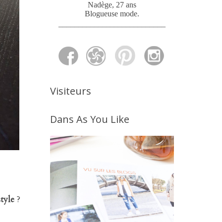
Nadège, 27 ans
Blogueuse mode
.
___________________________
Visiteurs
Dans As You Like
style
?