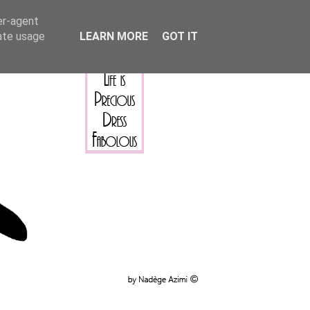
er-agent
rate usage
LEARN MORE
GOT IT