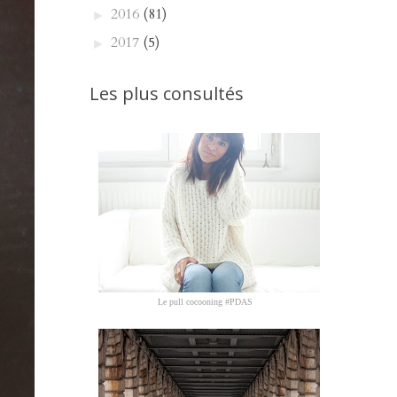
2016
(81)
►
2017
(5)
►
Les plus consultés
Le pull cocooning #PDAS