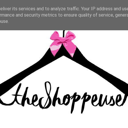
liver its services and to analyze traffic. Your IP address and us
rmance and security metrics to ensure quality of service, gene
buse.