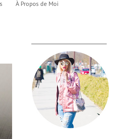
s
À Propos de Moi
___________________________