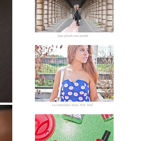
Jupe plissée rose poudré
La combishort donut NAF NAF