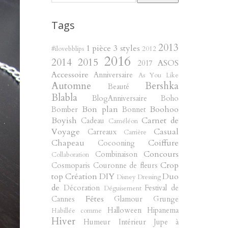
Tags
2013
1 pièce 3 styles
#ilovebblips
2012
2016
2014
2015
ASOS
2017
Accessoire
Anniversaire
As You Like
Automne
Bershka
Beauté
Blabla
BlogAnniversaire
Boho
Bon plan
Boohoo
Bomber
Bonnet
Boyish
Carnet de
Cadeau
Caméléon
Voyage
Casual
Carreaux
Carrière
Chapeau
Coiffure
Cocooning
Concours
Combinaison
Collaboration
Crop
Cosmoparis
Couronne de fleurs
top
Création
DIY
Duo
Disney
Dressing
de
Décoration
Festival de
Déguisement
Fêtes
Cannes
Glamour
Grunge
Halloween
Hipanema
Habillée comme
Hiver
Humeur
Intérieur
Jupe à