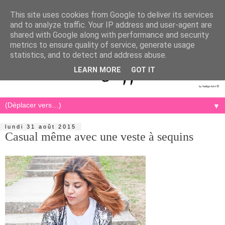
This site uses cookies from Google to deliver its services
and to analyze traffic. Your IP address and user-agent are
shared with Google along with performance and security
metrics to ensure quality of service, generate usage
statistics, and to detect and address abuse.
LEARN MORE
GOT IT
▼
lundi 31 août 2015
Casual même avec une veste à sequins