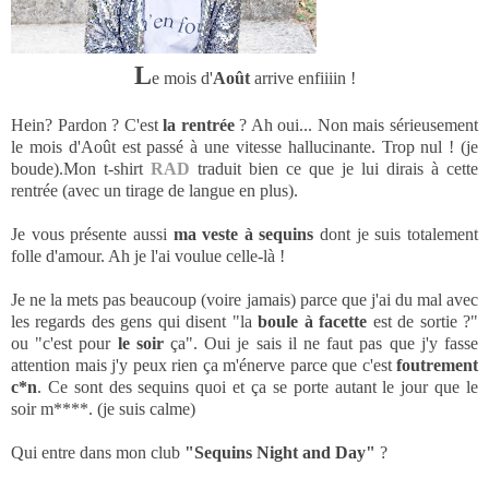
L
e mois d'
Août
arrive enfiiiin !
Hein? Pardon ? C'est
la rentrée
? Ah oui... Non mais sérieusement
le mois d'Août est passé à une vitesse hallucinante. Trop nul ! (je
boude).Mon t-shirt
RAD
traduit bien ce que je lui dirais à cette
rentrée (avec un tirage de langue en plus).
Je vous présente aussi
ma veste à sequins
dont je suis totalement
folle d'amour. Ah je l'ai voulue celle-là !
Je ne la mets pas beaucoup (voire jamais) parce que j'ai du mal avec
les regards des gens qui disent "la
boule à facette
est de sortie ?"
ou "c'est pour
le soir
ça". Oui je sais il ne faut pas que j'y fasse
attention mais j'y peux rien ça m'énerve parce que c'est
foutrement
c*n
. Ce sont des sequins quoi et ça se porte autant le jour que le
soir m****. (je suis calme)
Qui entre dans mon club
"Sequins Night and Day"
?