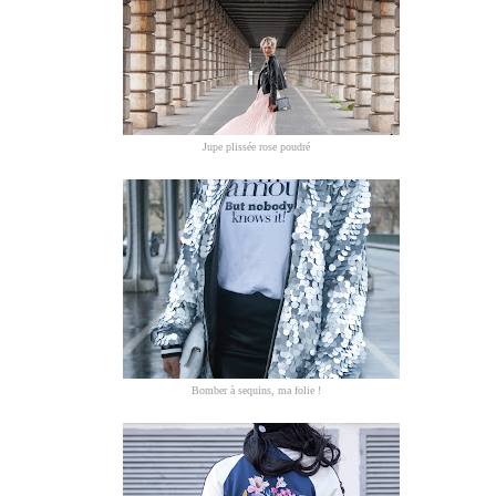
Jupe plissée rose poudré
Bomber à sequins, ma folie !