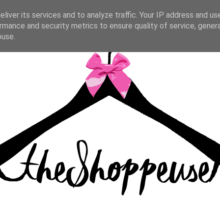
liver its services and to analyze traffic. Your IP address and us
rmance and security metrics to ensure quality of service, gene
buse.