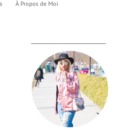
s
À Propos de Moi
___________________________