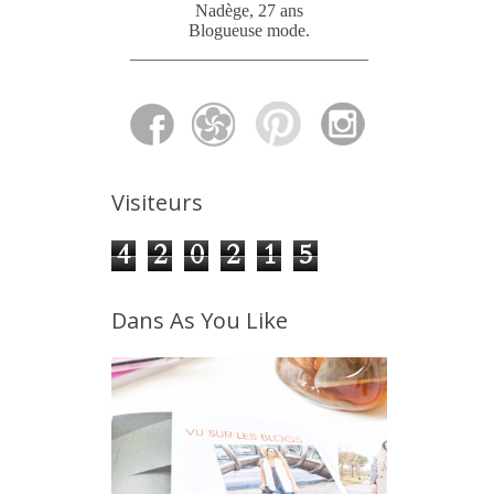
Nadège, 27 ans
Blogueuse mode
.
___________________________
Visiteurs
4
2
0
2
1
5
Dans As You Like