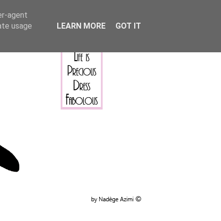
er-agent
rate usage
LEARN MORE
GOT IT