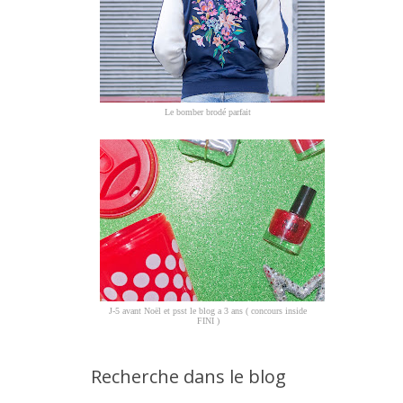
Le bomber brodé parfait
J-5 avant Noël et psst le blog a 3 ans ( concours inside
FINI )
Recherche dans le blog