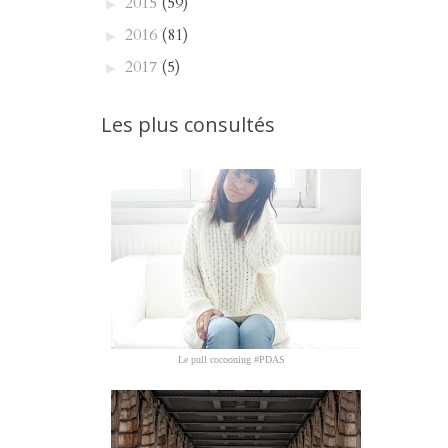
2015
(59)
►
2016
(81)
►
2017
(5)
►
Les plus consultés
Le pull cocooning #PDAS