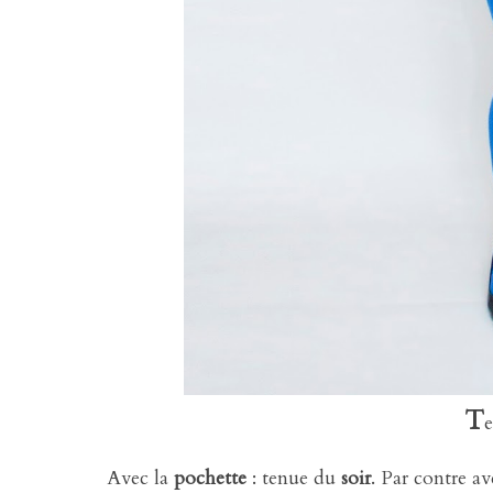
T
e
Avec la
pochette
: tenue du
soir
. Par contre a