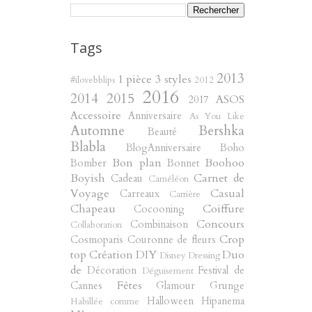
Tags
2013
1 pièce 3 styles
#ilovebblips
2012
2016
2014
2015
ASOS
2017
Accessoire
Anniversaire
As You Like
Automne
Bershka
Beauté
Blabla
BlogAnniversaire
Boho
Bon plan
Boohoo
Bomber
Bonnet
Boyish
Carnet de
Cadeau
Caméléon
Voyage
Casual
Carreaux
Carrière
Chapeau
Coiffure
Cocooning
Concours
Combinaison
Collaboration
Crop
Cosmoparis
Couronne de fleurs
top
Création
DIY
Duo
Disney
Dressing
de
Décoration
Festival de
Déguisement
Fêtes
Cannes
Glamour
Grunge
Halloween
Hipanema
Habillée comme