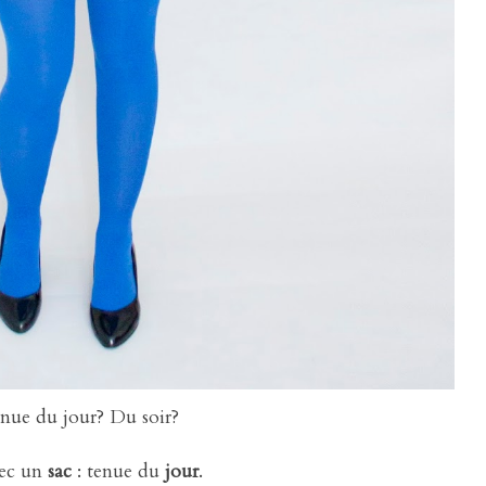
nue du jour? Du soir?
vec un
sac
: tenue du
jour
.