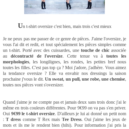
U
n t-shirt oversize c'est bien, mais trois c'est mieux
Je ne peux pas me passer de ce genre de pièces. J'aime l'oversize, je
vous l'ai dit et redit, et tout spécialement les pièces simples comme
un t-shirt. Porté avec des cuissardes, une
touche de chic
associée
au
décontracté de l'oversize
. Cette tenue va à
toutes les
morphologies
, les longilignes, les rondes, les petites bref nous
toutes les filles. C'est pas top ça ? Moi j'adore, j'adhère. Vous aimez
la tendance oversize ? Elle va envahir nos dressings la saison
prochaine j'vous le dit.
Un sweat, un pull, une robe, une chemise
,
toutes nos pièces vont s'oversizer.
Quand j'aime je ne compte pas et jamais deux sans trois donc j'ai le
même en trois couleurs différentes. Pour 9€99 on va pas s'en priver.
Oui
9€99 le t-shirt oversize
. D'ailleurs je lui ai donné un petit nom
:
T dress
comme T Rex mais
Tee Dress
. Oui j'aime les jeux de
mots et ils me le rendent bien (hihi). Pour information j'ai pris la