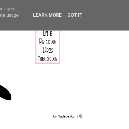
er-agent
rate usage
LEARN MORE
GOT IT