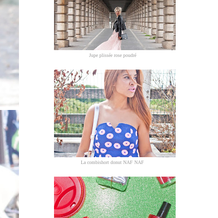
Jupe plissée rose poudré
La combishort donut NAF NAF