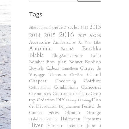
Tags
2013
1 pièce 3 styles
#ilovebblips
2012
2016
2014
2015
ASOS
2017
Accessoire
Anniversaire
As You Like
Automne
Bershka
Beauté
Blabla
BlogAnniversaire
Boho
Bon plan
Boohoo
Bomber
Bonnet
Boyish
Carnet de
Cadeau
Caméléon
Voyage
Casual
Carreaux
Carrière
Chapeau
Coiffure
Cocooning
Concours
Combinaison
Collaboration
Crop
Cosmoparis
Couronne de fleurs
top
Création
DIY
Duo
Disney
Dressing
de
Décoration
Festival de
Déguisement
Fêtes
Cannes
Glamour
Grunge
Halloween
Hipanema
Habillée comme
Hiver
Humeur
Intérieur
Jupe à