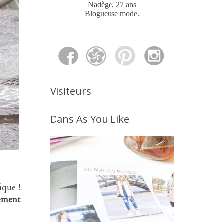
Nadège, 27 ans
Blogueuse mode
.
___________________________
Visiteurs
Dans As You Like
ique !
sement