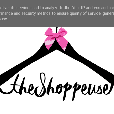
liver its services and to analyze traffic. Your IP address and us
rmance and security metrics to ensure quality of service, gene
buse.