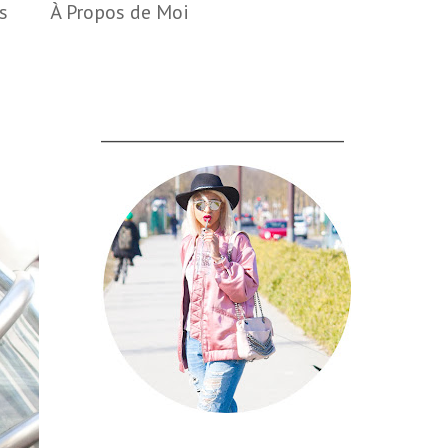
s
À Propos de Moi
___________________________