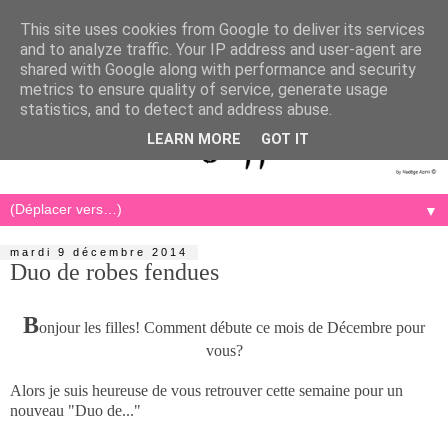
This site uses cookies from Google to deliver its services
and to analyze traffic. Your IP address and user-agent are
shared with Google along with performance and security
metrics to ensure quality of service, generate usage
statistics, and to detect and address abuse.
LEARN MORE
GOT IT
▼
mardi 9 décembre 2014
Duo de robes fendues
B
onjour les filles! Comment débute ce mois de Décembre pour
vous?
Alors je suis heureuse de vous retrouver cette semaine pour un
nouveau "Duo de..."