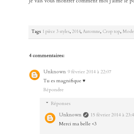
Je vais vous montrer comment moi j'aime le port
Tags
1 pièce 3 styles
,
2014
,
Automne
,
Crop top
,
Mode
4 commentaires:
Unknown
9 février 2014 à 22:07
Tu es magnifique ♥
Répondre
Réponses
Unknown
15 février 2014 à 23:
Merci ma belle <3