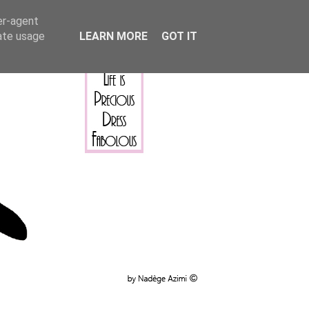
er-agent
rate usage
LEARN MORE
GOT IT