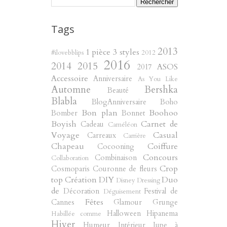
Tags
2013
1 pièce 3 styles
#ilovebblips
2012
2016
2014
2015
ASOS
2017
Accessoire
Anniversaire
As You Like
Automne
Bershka
Beauté
Blabla
BlogAnniversaire
Boho
Bon plan
Boohoo
Bomber
Bonnet
Boyish
Carnet de
Cadeau
Caméléon
Voyage
Casual
Carreaux
Carrière
Chapeau
Coiffure
Cocooning
Concours
Combinaison
Collaboration
Crop
Cosmoparis
Couronne de fleurs
top
Création
DIY
Duo
Disney
Dressing
de
Décoration
Festival de
Déguisement
Fêtes
Cannes
Glamour
Grunge
Halloween
Hipanema
Habillée comme
Hiver
Humeur
Intérieur
Jupe à