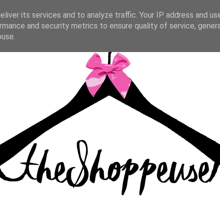
liver its services and to analyze traffic. Your IP address and us
rmance and security metrics to ensure quality of service, gene
buse.