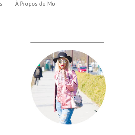
s
À Propos de Moi
___________________________