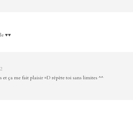
lle ♥♥
42
t ça me fait plaisir =D répète toi sans limites ^^