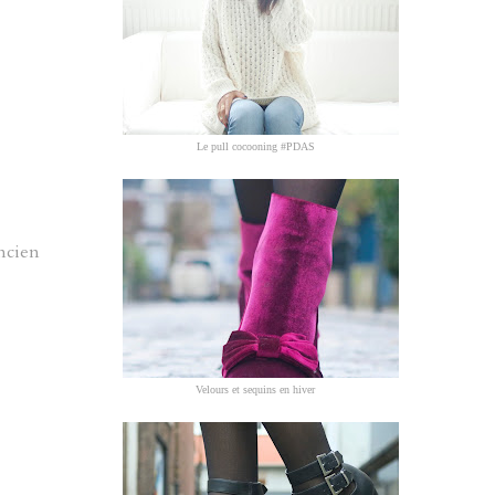
Le pull cocooning #PDAS
ancien
Velours et sequins en hiver