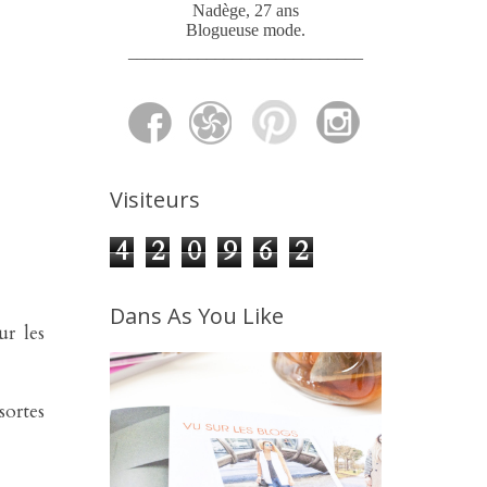
Nadège, 27 ans
Blogueuse mode
.
___________________________
Visiteurs
4
2
0
9
6
2
Dans As You Like
ur les
sortes