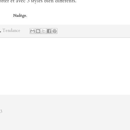
er et avec 3 styles bien différents.
Nadège.
,
Tendance
43