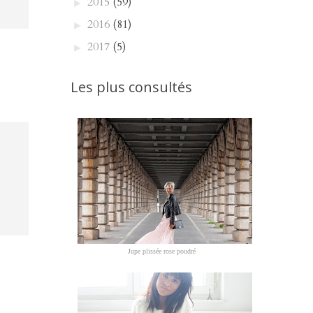
2015
(59)
►
2016
(81)
►
2017
(5)
►
Les plus consultés
Jupe plissée rose poudré